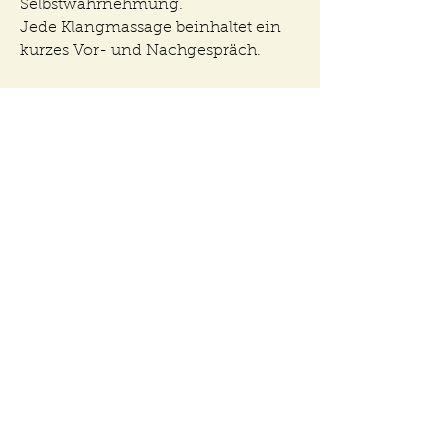
Selbstwahrnehmung.
Jede Klangmassage beinhaltet ein
kurzes Vor- und Nachgespräch.
Klangmassage a 60 Minuten
(beinhaltet Vor- und Nachgespräch)
70,00 Euro
Je nach Möglichkeit, biete ich auch
Besuche in Alten- und
Pflegeheimen sowie in
Betreuungseinrichtungen an!
Klang- und
Entspannungsreisen
mit Klangschalen, Gongs,